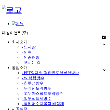
대성이앤씨(주)
회사소개
- 인사말
- 연혁
- 인증현황
- 오시는 길
공법소개
- PET일체형 결합유도형복합방수
- W 복합방수
- 침투성방수
- 우레탄도막방수
- 고무아스팔트도막방수
- 침투식액체방수
- 폴리머수지몰탈 바닥재
시공실적