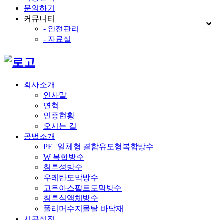
문의하기
커뮤니티
- 안전관리
- 자료실
회사소개
인사말
연혁
인증현황
오시는 길
공법소개
PET일체형 결합유도형복합방수
W 복합방수
침투성방수
우레탄도막방수
고무아스팔트도막방수
침투식액체방수
폴리머수지몰탈 바닥재
시공실적