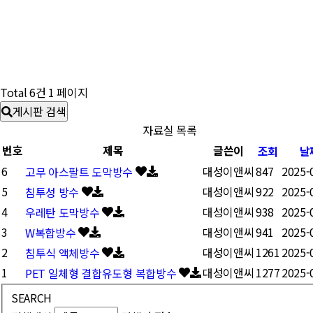
Total 6건
1 페이지
게시판 검색
자료실 목록
번호
제목
글쓴이
조회
날
6
대성이앤씨
847
2025-
고무 아스팔트 도막방수
5
대성이앤씨
922
2025-
침투성 방수
4
대성이앤씨
938
2025-
우레탄 도막방수
3
대성이앤씨
941
2025-
W복합방수
2
대성이앤씨
1261
2025-
침투식 액체방수
1
대성이앤씨
1277
2025-
PET 일체형 결합유도형 복합방수
SEARCH