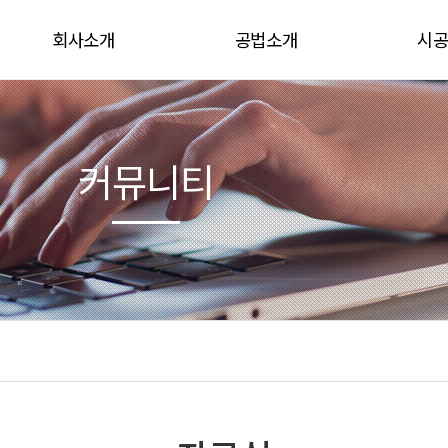
회사소개
공법소개
시
인사말
PET일체형 결합유도형복합방수
커
연혁
W 복합방수
커뮤니티
인증현황
침투성방수
안
오시는 길
우레탄도막방수
자
고무아스팔트도막방수
침투식액체방수
폴리머수지몰탈 바닥재