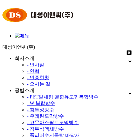
대성이앤씨(주)
회사소개
- 인사말
- 연혁
- 인증현황
- 오시는 길
공법소개
- PET일체형 결합유도형복합방수
- W 복합방수
- 침투성방수
- 우레탄도막방수
- 고무아스팔트도막방수
- 침투식액체방수
- 폴리머수지몰탈 바닥재