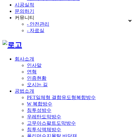
시공실적
문의하기
커뮤니티
- 안전관리
- 자료실
회사소개
인사말
연혁
인증현황
오시는 길
공법소개
PET일체형 결합유도형복합방수
W 복합방수
침투성방수
우레탄도막방수
고무아스팔트도막방수
침투식액체방수
폴리머수지몰탈 바닥재