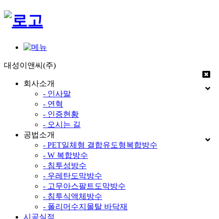
대성이앤씨(주)
회사소개
- 인사말
- 연혁
- 인증현황
- 오시는 길
공법소개
- PET일체형 결합유도형복합방수
- W 복합방수
- 침투성방수
- 우레탄도막방수
- 고무아스팔트도막방수
- 침투식액체방수
- 폴리머수지몰탈 바닥재
시공실적