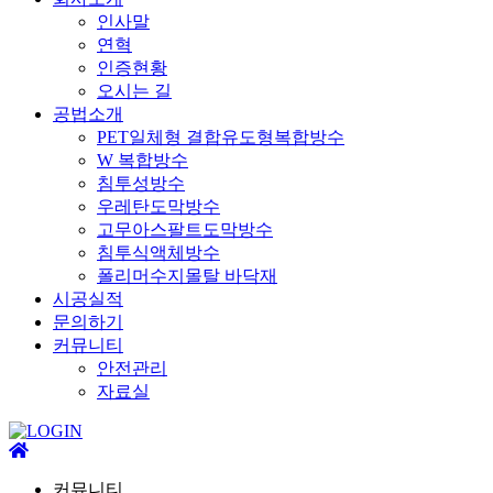
인사말
연혁
인증현황
오시는 길
공법소개
PET일체형 결합유도형복합방수
W 복합방수
침투성방수
우레탄도막방수
고무아스팔트도막방수
침투식액체방수
폴리머수지몰탈 바닥재
시공실적
문의하기
커뮤니티
안전관리
자료실
커뮤니티