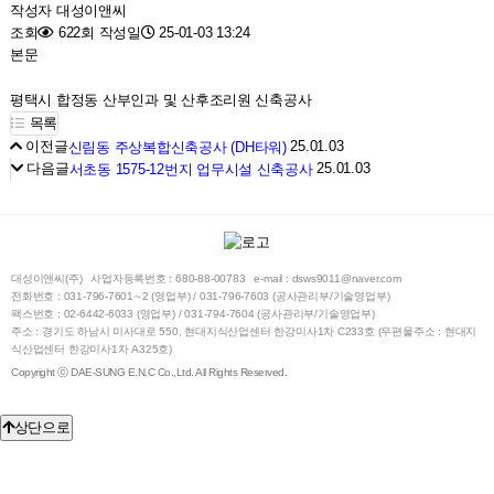
작성자
대성이앤씨
조회
622회
작성일
25-01-03 13:24
본문
평택시 합정동 산부인과 및 산후조리원 신축공사
목록
이전글
25.01.03
신림동 주상복합신축공사 (DH타워)
다음글
25.01.03
서초동 1575-12번지 업무시설 신축공사
대성이앤씨(주)
사업자등록번호 : 680-88-00783
e-mail : dsws9011@naver.com
전화번호 : 031-796-7601∼2 (영업부) / 031-796-7603 (공사관리부/기술영업부)
팩스번호 : 02-6442-6033 (영업부) / 031-794-7604 (공사관리부/기술영업부)
주소 : 경기도 하남시 미사대로 550, 현대지식산업센터 한강미사1차 C233호 (우편물주소 : 현대지
식산업센터 한강미사1차 A325호)
Copyright ⓒ DAE-SUNG E.N.C Co.,Ltd. All Rights Reserved.
상단으로