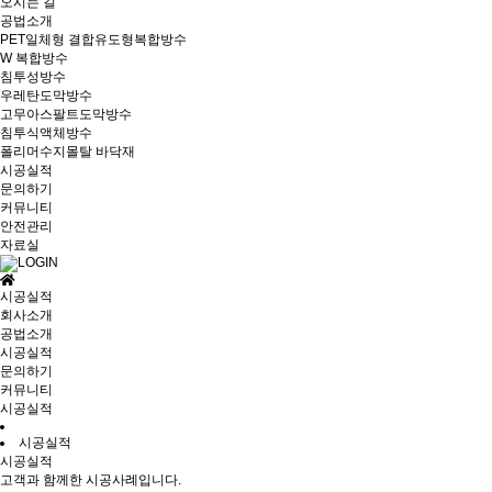
오시는 길
공법소개
PET일체형 결합유도형복합방수
W 복합방수
침투성방수
우레탄도막방수
고무아스팔트도막방수
침투식액체방수
폴리머수지몰탈 바닥재
시공실적
문의하기
커뮤니티
안전관리
자료실
시공실적
회사소개
공법소개
시공실적
문의하기
커뮤니티
시공실적
시공실적
시공실적
고객과 함께한 시공사례입니다.