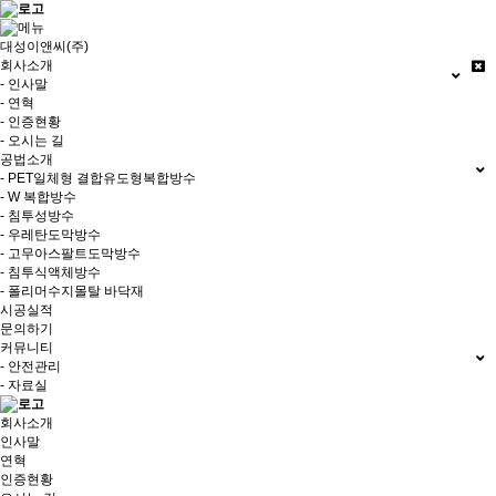
대성이앤씨(주)
회사소개
- 인사말
- 연혁
- 인증현황
- 오시는 길
공법소개
- PET일체형 결합유도형복합방수
- W 복합방수
- 침투성방수
- 우레탄도막방수
- 고무아스팔트도막방수
- 침투식액체방수
- 폴리머수지몰탈 바닥재
시공실적
문의하기
커뮤니티
- 안전관리
- 자료실
회사소개
인사말
연혁
인증현황