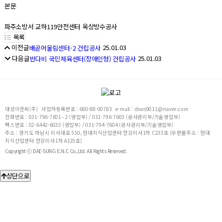
본문
파주소방서 교하119안전센터 옥상방수공사
목록
이전글
25.01.03
배곧어울림센터-2 건립공사
다음글
25.01.03
반다비 국민체육센터(장애인형) 건립공사
대성이앤씨(주)
사업자등록번호 : 680-88-00783
e-mail : dsws9011@naver.com
전화번호 : 031-796-7601∼2 (영업부) / 031-796-7603 (공사관리부/기술영업부)
팩스번호 : 02-6442-6033 (영업부) / 031-794-7604 (공사관리부/기술영업부)
주소 : 경기도 하남시 미사대로 550, 현대지식산업센터 한강미사1차 C233호 (우편물주소 : 현대
지식산업센터 한강미사1차 A325호)
Copyright ⓒ DAE-SUNG E.N.C Co.,Ltd. All Rights Reserved.
상단으로