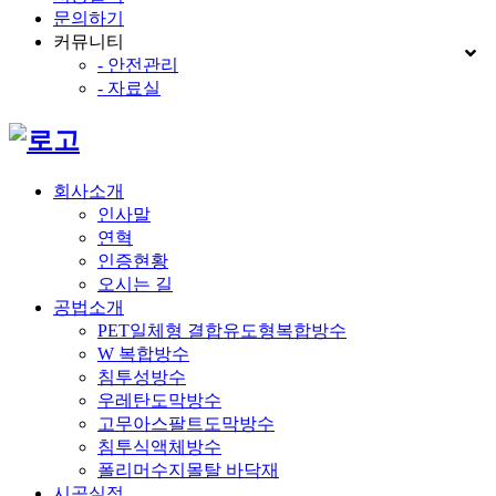
문의하기
커뮤니티
- 안전관리
- 자료실
회사소개
인사말
연혁
인증현황
오시는 길
공법소개
PET일체형 결합유도형복합방수
W 복합방수
침투성방수
우레탄도막방수
고무아스팔트도막방수
침투식액체방수
폴리머수지몰탈 바닥재
시공실적