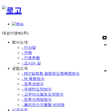
대성이앤씨(주)
회사소개
- 인사말
- 연혁
- 인증현황
- 오시는 길
공법소개
- PET일체형 결합유도형복합방수
- W 복합방수
- 침투성방수
- 우레탄도막방수
- 고무아스팔트도막방수
- 침투식액체방수
- 폴리머수지몰탈 바닥재
시공실적