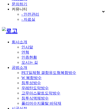
문의하기
커뮤니티
- 안전관리
- 자료실
회사소개
인사말
연혁
인증현황
오시는 길
공법소개
PET일체형 결합유도형복합방수
W 복합방수
침투성방수
우레탄도막방수
고무아스팔트도막방수
침투식액체방수
폴리머수지몰탈 바닥재
시공실적