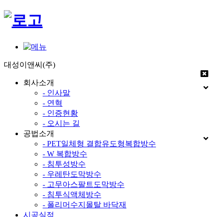
대성이앤씨(주)
회사소개
- 인사말
- 연혁
- 인증현황
- 오시는 길
공법소개
- PET일체형 결합유도형복합방수
- W 복합방수
- 침투성방수
- 우레탄도막방수
- 고무아스팔트도막방수
- 침투식액체방수
- 폴리머수지몰탈 바닥재
시공실적