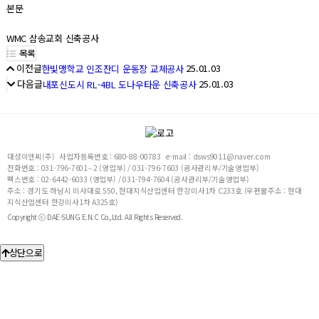
본문
WMC 삼송교회 신축공사
목록
이전글
25.01.03
한빛맹학교 인조잔디 운동장 교체공사
다음글
25.01.03
내포신도시 RL-4BL 도나우타운 신축공사
대성이앤씨(주)
사업자등록번호 : 680-88-00783
e-mail : dsws9011@naver.com
전화번호 : 031-796-7601∼2 (영업부) / 031-796-7603 (공사관리부/기술영업부)
팩스번호 : 02-6442-6033 (영업부) / 031-794-7604 (공사관리부/기술영업부)
주소 : 경기도 하남시 미사대로 550, 현대지식산업센터 한강미사1차 C233호 (우편물주소 : 현대
지식산업센터 한강미사1차 A325호)
Copyright ⓒ DAE-SUNG E.N.C Co.,Ltd. All Rights Reserved.
상단으로