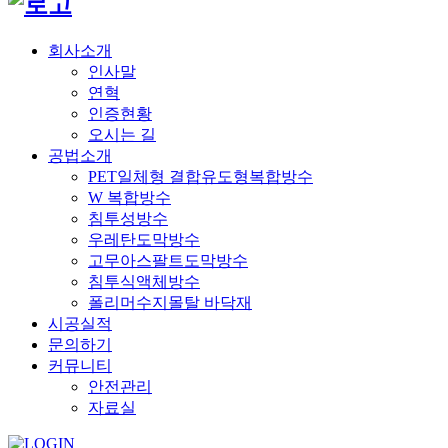
회사소개
인사말
연혁
인증현황
오시는 길
공법소개
PET일체형 결합유도형복합방수
W 복합방수
침투성방수
우레탄도막방수
고무아스팔트도막방수
침투식액체방수
폴리머수지몰탈 바닥재
시공실적
문의하기
커뮤니티
안전관리
자료실