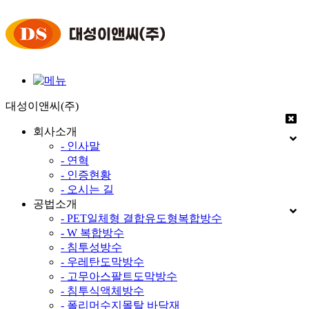
대성이앤씨(주)
회사소개
- 인사말
- 연혁
- 인증현황
- 오시는 길
공법소개
- PET일체형 결합유도형복합방수
- W 복합방수
- 침투성방수
- 우레탄도막방수
- 고무아스팔트도막방수
- 침투식액체방수
- 폴리머수지몰탈 바닥재