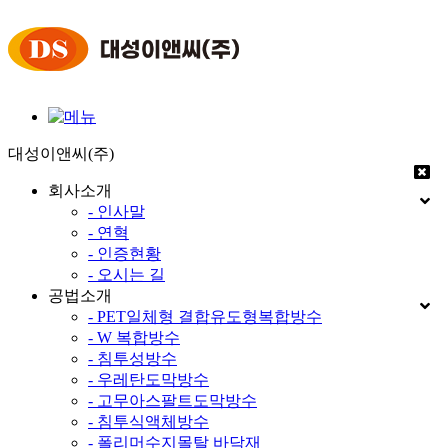
대성이앤씨(주)
회사소개
- 인사말
- 연혁
- 인증현황
- 오시는 길
공법소개
- PET일체형 결합유도형복합방수
- W 복합방수
- 침투성방수
- 우레탄도막방수
- 고무아스팔트도막방수
- 침투식액체방수
- 폴리머수지몰탈 바닥재