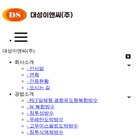
대성이앤씨(주)
회사소개
- 인사말
- 연혁
- 인증현황
- 오시는 길
공법소개
- PET일체형 결합유도형복합방수
- W 복합방수
- 침투성방수
- 우레탄도막방수
- 고무아스팔트도막방수
- 침투식액체방수