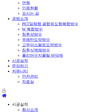
연혁
인증현황
오시는 길
공법소개
PET일체형 결합유도형복합방수
W 복합방수
침투성방수
우레탄도막방수
고무아스팔트도막방수
침투식액체방수
폴리머수지몰탈 바닥재
시공실적
문의하기
커뮤니티
안전관리
자료실
시공실적
회사소개