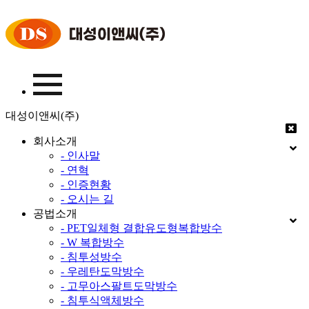
대성이앤씨(주)
회사소개
- 인사말
- 연혁
- 인증현황
- 오시는 길
공법소개
- PET일체형 결합유도형복합방수
- W 복합방수
- 침투성방수
- 우레탄도막방수
- 고무아스팔트도막방수
- 침투식액체방수