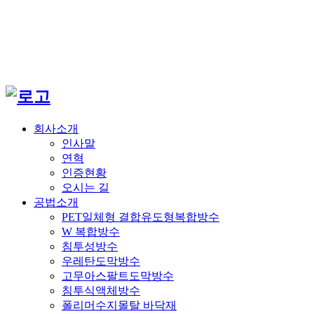
회사소개
인사말
연혁
인증현황
오시는 길
공법소개
PET일체형 결합유도형복합방수
W 복합방수
침투성방수
우레탄도막방수
고무아스팔트도막방수
침투식액체방수
폴리머수지몰탈 바닥재