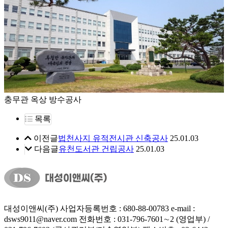
충무관 옥상 방수공사
목록
이전글
법천사지 유적전시관 신축공사
25.01.03
다음글
유천도서관 건립공사
25.01.03
대성이앤씨(주)
사업자등록번호 : 680-88-00783
e-mail :
dsws9011@naver.com
전화번호 : 031-796-7601∼2 (영업부) /