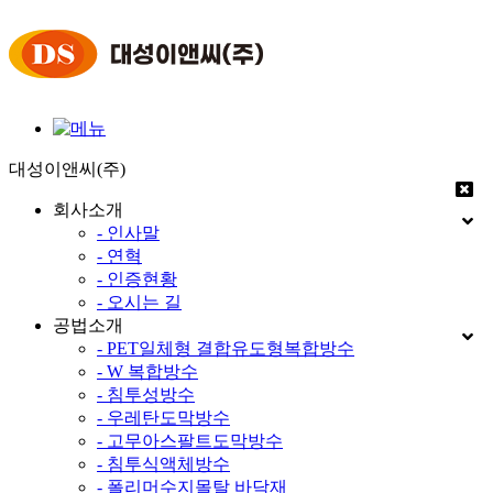
대성이앤씨(주)
회사소개
- 인사말
- 연혁
- 인증현황
- 오시는 길
공법소개
- PET일체형 결합유도형복합방수
- W 복합방수
- 침투성방수
- 우레탄도막방수
- 고무아스팔트도막방수
- 침투식액체방수
- 폴리머수지몰탈 바닥재