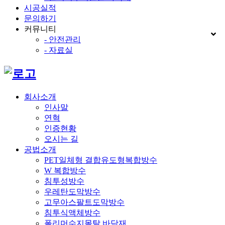
시공실적
문의하기
커뮤니티
- 안전관리
- 자료실
회사소개
인사말
연혁
인증현황
오시는 길
공법소개
PET일체형 결합유도형복합방수
W 복합방수
침투성방수
우레탄도막방수
고무아스팔트도막방수
침투식액체방수
폴리머수지몰탈 바닥재