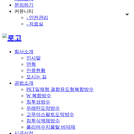
문의하기
커뮤니티
- 안전관리
- 자료실
회사소개
인사말
연혁
인증현황
오시는 길
공법소개
PET일체형 결합유도형복합방수
W 복합방수
침투성방수
우레탄도막방수
고무아스팔트도막방수
침투식액체방수
폴리머수지몰탈 바닥재
시공실적