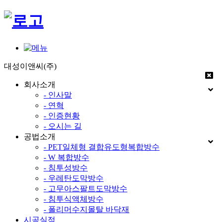
대성이앤씨(주)
회사소개
- 인사말
- 연혁
- 인증현황
- 오시는 길
공법소개
- PET일체형 결합유도형복합방수
- W 복합방수
- 침투성방수
- 우레탄도막방수
- 고무아스팔트도막방수
- 침투식액체방수
- 폴리머수지몰탈 바닥재
시공실적