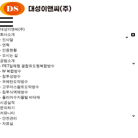
대성이앤씨(주)
회사소개
- 인사말
- 연혁
- 인증현황
- 오시는 길
공법소개
- PET일체형 결합유도형복합방수
- W 복합방수
- 침투성방수
- 우레탄도막방수
- 고무아스팔트도막방수
- 침투식액체방수
- 폴리머수지몰탈 바닥재
시공실적
문의하기
커뮤니티
- 안전관리
- 자료실