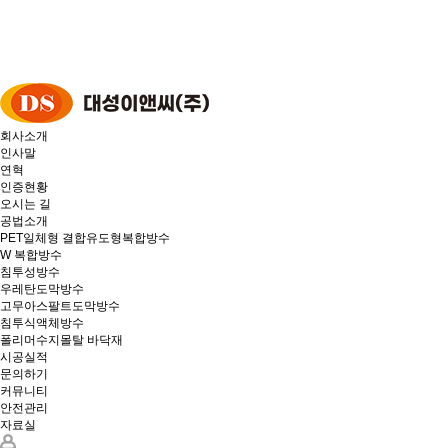
회사소개
인사말
연혁
인증현황
오시는 길
공법소개
PET일체형 결합유도형복합방수
W 복합방수
침투성방수
우레탄도막방수
고무아스팔트도막방수
침투식액체방수
폴리머수지몰탈 바닥재
시공실적
문의하기
커뮤니티
안전관리
자료실