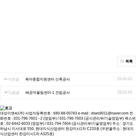
목록
25.01.03
이전글
육아종합지원센터 신축공사
25.01.03
다음글
배곧어울림센터-1 건립공사
대성이앤씨(주)
사업자등록번호 : 680-88-00783
e-mail : dsws9011@naver.com
전
화번호 : 031-796-7601∼2 (영업부) / 031-796-7603 (공사관리부/기술영업부)
팩스번
호 : 02-6442-6033 (영업부) / 031-794-7604 (공사관리부/기술영업부)
주소 : 경기도
하남시 미사대로 550, 현대지식산업센터 한강미사1차 C233호 (우편물주소 : 현대지
식산업센터 한강미사1차 A325호)