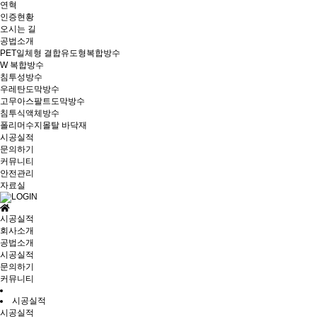
연혁
인증현황
오시는 길
공법소개
PET일체형 결합유도형복합방수
W 복합방수
침투성방수
우레탄도막방수
고무아스팔트도막방수
침투식액체방수
폴리머수지몰탈 바닥재
시공실적
문의하기
커뮤니티
안전관리
자료실
시공실적
회사소개
공법소개
시공실적
문의하기
커뮤니티
시공실적
시공실적