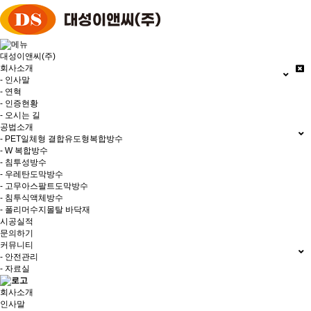
대성이앤씨(주)
회사소개
- 인사말
- 연혁
- 인증현황
- 오시는 길
공법소개
- PET일체형 결합유도형복합방수
- W 복합방수
- 침투성방수
- 우레탄도막방수
- 고무아스팔트도막방수
- 침투식액체방수
- 폴리머수지몰탈 바닥재
시공실적
문의하기
커뮤니티
- 안전관리
- 자료실
회사소개
인사말