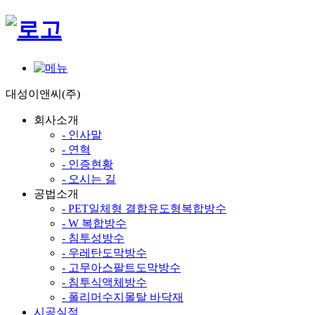
대성이앤씨(주)
회사소개
- 인사말
- 연혁
- 인증현황
- 오시는 길
공법소개
- PET일체형 결합유도형복합방수
- W 복합방수
- 침투성방수
- 우레탄도막방수
- 고무아스팔트도막방수
- 침투식액체방수
- 폴리머수지몰탈 바닥재
시공실적