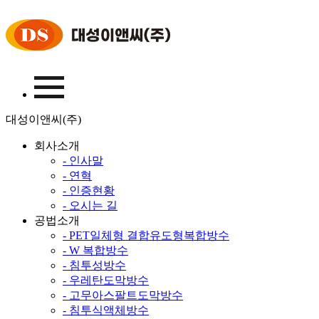
대성이앤씨(주)
회사소개
- 인사말
- 연혁
- 인증현황
- 오시는 길
공법소개
- PET일체형 결합유도형복합방수
- W 복합방수
- 침투성방수
- 우레탄도막방수
- 고무아스팔트도막방수
- 침투식액체방수