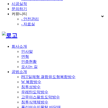
시공실적
문의하기
커뮤니티
- 안전관리
- 자료실
회사소개
인사말
연혁
인증현황
오시는 길
공법소개
PET일체형 결합유도형복합방수
W 복합방수
침투성방수
우레탄도막방수
고무아스팔트도막방수
침투식액체방수
폴리머수지몰탈 바닥재