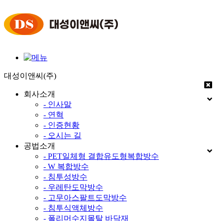
대성이앤씨(주)
회사소개
- 인사말
- 연혁
- 인증현황
- 오시는 길
공법소개
- PET일체형 결합유도형복합방수
- W 복합방수
- 침투성방수
- 우레탄도막방수
- 고무아스팔트도막방수
- 침투식액체방수
- 폴리머수지몰탈 바닥재