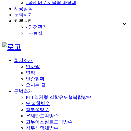
- 폴리머수지몰탈 바닥재
시공실적
문의하기
커뮤니티
- 안전관리
- 자료실
회사소개
인사말
연혁
인증현황
오시는 길
공법소개
PET일체형 결합유도형복합방수
W 복합방수
침투성방수
우레탄도막방수
고무아스팔트도막방수
침투식액체방수