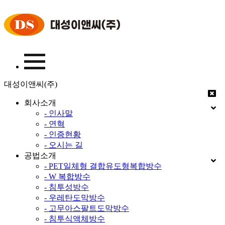
대성이앤씨(주)
회사소개
- 인사말
- 연혁
- 인증현황
- 오시는 길
공법소개
- PET일체형 결합유도형복합방수
- W 복합방수
- 침투성방수
- 우레탄도막방수
- 고무아스팔트도막방수
- 침투식액체방수