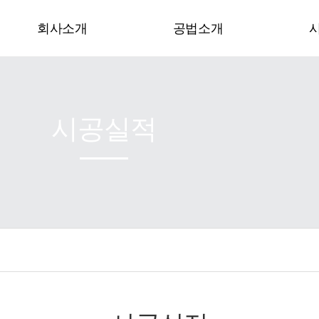
회사소개
공법소개
인사말
PET일체형 결합유도형복합방수
연혁
W 복합방수
시공실적
인증현황
침투성방수
오시는 길
우레탄도막방수
고무아스팔트도막방수
침투식액체방수
폴리머수지몰탈 바닥재