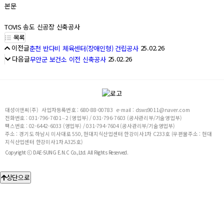
본문
TOVIS 송도 신공장 신축공사
목록
이전글
25.02.26
춘천 반다비 체육센터(장애인형) 건립공사
다음글
25.02.26
무안군 보건소 이전 신축공사
대성이앤씨(주)
사업자등록번호 : 680-88-00783
e-mail : dsws9011@naver.com
전화번호 : 031-796-7601∼2 (영업부) / 031-796-7603 (공사관리부/기술영업부)
팩스번호 : 02-6442-6033 (영업부) / 031-794-7604 (공사관리부/기술영업부)
주소 : 경기도 하남시 미사대로 550, 현대지식산업센터 한강미사1차 C233호 (우편물주소 : 현대
지식산업센터 한강미사1차 A325호)
Copyright ⓒ DAE-SUNG E.N.C Co.,Ltd. All Rights Reserved.
상단으로