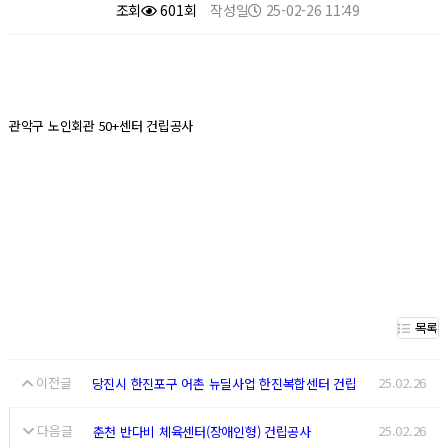
조회
601회
작성일
25-02-26 11:49
관악구 노인회관 50+센터 건립공사
목록
이전글
25.02.26
당진시 한진포구 어촌 뉴딜사업 한진복합센터 건립
다음글
25.02.26
춘천 반다비 체육센터(장애인형) 건립공사