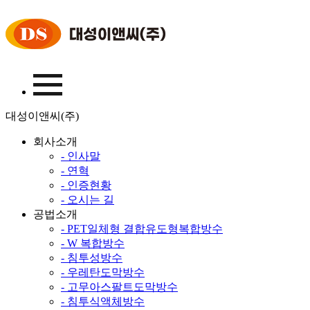
대성이앤씨(주)
회사소개
- 인사말
- 연혁
- 인증현황
- 오시는 길
공법소개
- PET일체형 결합유도형복합방수
- W 복합방수
- 침투성방수
- 우레탄도막방수
- 고무아스팔트도막방수
- 침투식액체방수