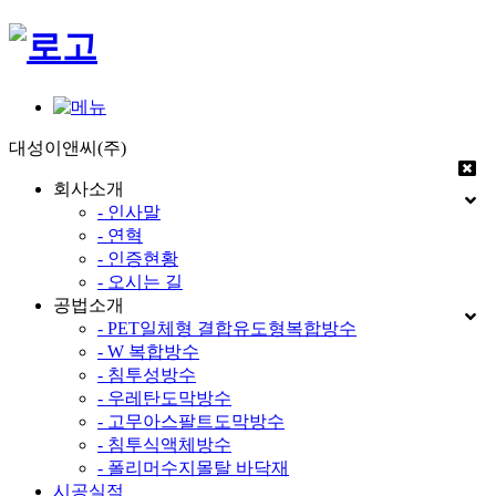
대성이앤씨(주)
회사소개
- 인사말
- 연혁
- 인증현황
- 오시는 길
공법소개
- PET일체형 결합유도형복합방수
- W 복합방수
- 침투성방수
- 우레탄도막방수
- 고무아스팔트도막방수
- 침투식액체방수
- 폴리머수지몰탈 바닥재
시공실적