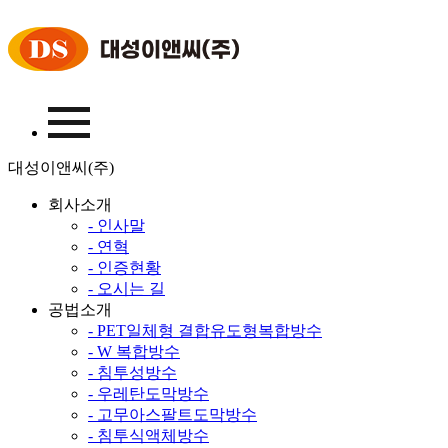
대성이앤씨(주)
회사소개
- 인사말
- 연혁
- 인증현황
- 오시는 길
공법소개
- PET일체형 결합유도형복합방수
- W 복합방수
- 침투성방수
- 우레탄도막방수
- 고무아스팔트도막방수
- 침투식액체방수