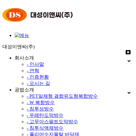
대성이앤씨(주)
회사소개
- 인사말
- 연혁
- 인증현황
- 오시는 길
공법소개
- PET일체형 결합유도형복합방수
- W 복합방수
- 침투성방수
- 우레탄도막방수
- 고무아스팔트도막방수
- 침투식액체방수
- 폴리머수지몰탈 바닥재