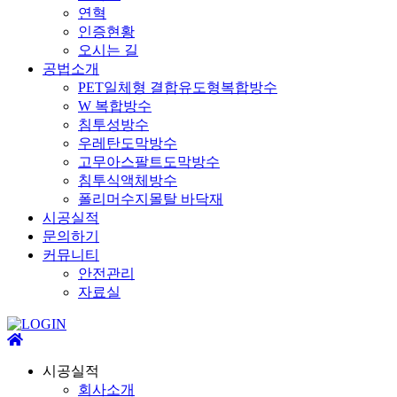
연혁
인증현황
오시는 길
공법소개
PET일체형 결합유도형복합방수
W 복합방수
침투성방수
우레탄도막방수
고무아스팔트도막방수
침투식액체방수
폴리머수지몰탈 바닥재
시공실적
문의하기
커뮤니티
안전관리
자료실
시공실적
회사소개