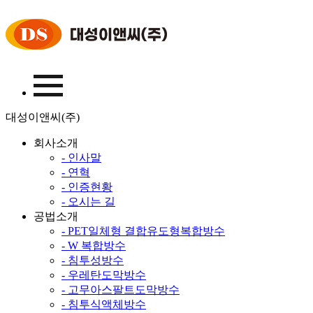
대성이앤씨(주)
회사소개
- 인사말
- 연혁
- 인증현황
- 오시는 길
공법소개
- PET일체형 결합유도형복합방수
- W 복합방수
- 침투성방수
- 우레탄도막방수
- 고무아스팔트도막방수
- 침투식액체방수