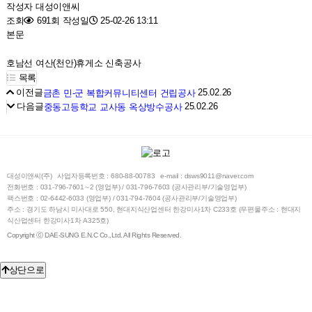
작성자
대성이앤씨
조회
691회
작성일
25-02-26 13:11
본문
호남선 여산(천안)휴게소 신축공사
목록
이전글
25.02.26
금촌 민-군 복합커뮤니티센터 건립공사
다음글
25.02.26
중동고등학교 교사동 옥상방수공사
대성이앤씨(주)
사업자등록번호 : 680-88-00783
e-mail : dsws9011@naver.com
전화번호 : 031-796-7601∼2 (영업부) / 031-796-7603 (공사관리부/기술영업부)
팩스번호 : 02-6442-6033 (영업부) / 031-794-7604 (공사관리부/기술영업부)
주소 : 경기도 하남시 미사대로 550, 현대지식산업센터 한강미사1차 C233호 (우편물주소 : 현대지
식산업센터 한강미사1차 A325호)
Copyright ⓒ DAE-SUNG E.N.C Co.,Ltd. All Rights Reserved.
상단으로