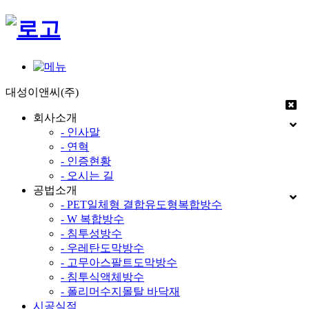
대성이앤씨(주)
회사소개
- 인사말
- 연혁
- 인증현황
- 오시는 길
공법소개
- PET일체형 결합유도형복합방수
- W 복합방수
- 침투성방수
- 우레탄도막방수
- 고무아스팔트도막방수
- 침투식액체방수
- 폴리머수지몰탈 바닥재
시공실적