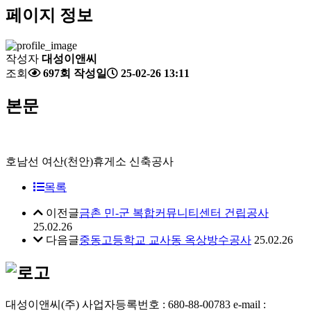
페이지 정보
작성자
대성이앤씨
조회
697회
작성일
25-02-26 13:11
본문
호남선 여산(천안)휴게소 신축공사
목록
이전글
금촌 민-군 복합커뮤니티센터 건립공사
25.02.26
다음글
중동고등학교 교사동 옥상방수공사
25.02.26
대성이앤씨(주)
사업자등록번호 : 680-88-00783
e-mail :