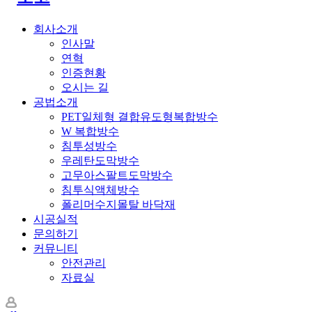
회사소개
인사말
연혁
인증현황
오시는 길
공법소개
PET일체형 결합유도형복합방수
W 복합방수
침투성방수
우레탄도막방수
고무아스팔트도막방수
침투식액체방수
폴리머수지몰탈 바닥재
시공실적
문의하기
커뮤니티
안전관리
자료실