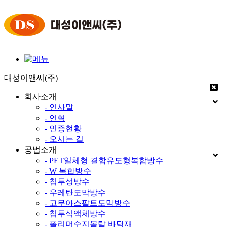
대성이앤씨(주)
회사소개
- 인사말
- 연혁
- 인증현황
- 오시는 길
공법소개
- PET일체형 결합유도형복합방수
- W 복합방수
- 침투성방수
- 우레탄도막방수
- 고무아스팔트도막방수
- 침투식액체방수
- 폴리머수지몰탈 바닥재