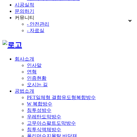
시공실적
문의하기
커뮤니티
- 안전관리
- 자료실
회사소개
인사말
연혁
인증현황
오시는 길
공법소개
PET일체형 결합유도형복합방수
W 복합방수
침투성방수
우레탄도막방수
고무아스팔트도막방수
침투식액체방수
폴리머수지몰탈 바닥재