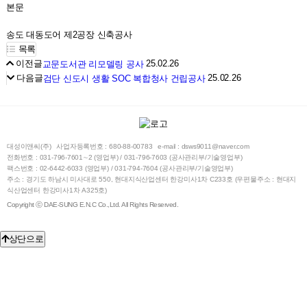
본문
송도 대동도어 제2공장 신축공사
목록
이전글
25.02.26
교문도서관 리모델링 공사
다음글
25.02.26
검단 신도시 생활 SOC 복합청사 건립공사
대성이앤씨(주)
사업자등록번호 : 680-88-00783
e-mail : dsws9011@naver.com
전화번호 : 031-796-7601∼2 (영업부) / 031-796-7603 (공사관리부/기술영업부)
팩스번호 : 02-6442-6033 (영업부) / 031-794-7604 (공사관리부/기술영업부)
주소 : 경기도 하남시 미사대로 550, 현대지식산업센터 한강미사1차 C233호 (우편물주소 : 현대지
식산업센터 한강미사1차 A325호)
Copyright ⓒ DAE-SUNG E.N.C Co.,Ltd. All Rights Reserved.
상단으로