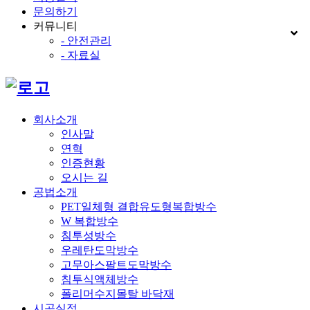
문의하기
커뮤니티
- 안전관리
- 자료실
회사소개
인사말
연혁
인증현황
오시는 길
공법소개
PET일체형 결합유도형복합방수
W 복합방수
침투성방수
우레탄도막방수
고무아스팔트도막방수
침투식액체방수
폴리머수지몰탈 바닥재
시공실적