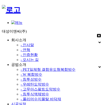
대성이앤씨(주)
회사소개
- 인사말
- 연혁
- 인증현황
- 오시는 길
공법소개
- PET일체형 결합유도형복합방수
- W 복합방수
- 침투성방수
- 우레탄도막방수
- 고무아스팔트도막방수
- 침투식액체방수
- 폴리머수지몰탈 바닥재
시공실적