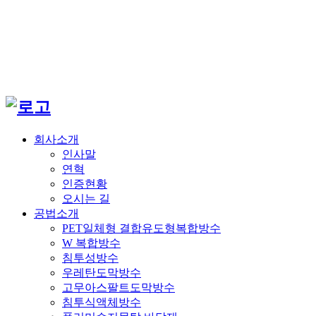
회사소개
인사말
연혁
인증현황
오시는 길
공법소개
PET일체형 결합유도형복합방수
W 복합방수
침투성방수
우레탄도막방수
고무아스팔트도막방수
침투식액체방수