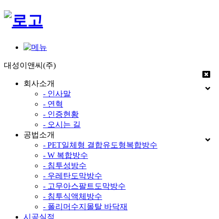
대성이앤씨(주)
회사소개
- 인사말
- 연혁
- 인증현황
- 오시는 길
공법소개
- PET일체형 결합유도형복합방수
- W 복합방수
- 침투성방수
- 우레탄도막방수
- 고무아스팔트도막방수
- 침투식액체방수
- 폴리머수지몰탈 바닥재
시공실적