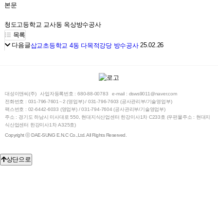
본문
청도고등학교 교사동 옥상방수공사
목록
다음글
25.02.26
삽교초등학교 4동 다목적강당 방수공사
대성이앤씨(주)
사업자등록번호 : 680-88-00783
e-mail : dsws9011@naver.com
전화번호 : 031-796-7601∼2 (영업부) / 031-796-7603 (공사관리부/기술영업부)
팩스번호 : 02-6442-6033 (영업부) / 031-794-7604 (공사관리부/기술영업부)
주소 : 경기도 하남시 미사대로 550, 현대지식산업센터 한강미사1차 C233호 (우편물주소 : 현대지
식산업센터 한강미사1차 A325호)
Copyright ⓒ DAE-SUNG E.N.C Co.,Ltd. All Rights Reserved.
상단으로