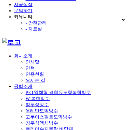
시공실적
문의하기
커뮤니티
- 안전관리
- 자료실
회사소개
인사말
연혁
인증현황
오시는 길
공법소개
PET일체형 결합유도형복합방수
W 복합방수
침투성방수
우레탄도막방수
고무아스팔트도막방수
침투식액체방수
폴리머수지몰탈 바닥재