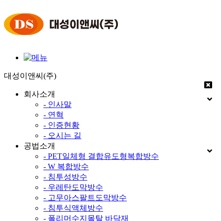
대성이앤씨(주)
회사소개
- 인사말
- 연혁
- 인증현황
- 오시는 길
공법소개
- PET일체형 결합유도형복합방수
- W 복합방수
- 침투성방수
- 우레탄도막방수
- 고무아스팔트도막방수
- 침투식액체방수
- 폴리머수지몰탈 바닥재