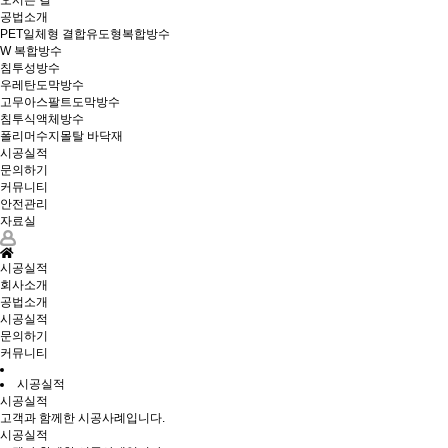
오시는 길
공법소개
PET일체형 결합유도형복합방수
W 복합방수
침투성방수
우레탄도막방수
고무아스팔트도막방수
침투식액체방수
폴리머수지몰탈 바닥재
시공실적
문의하기
커뮤니티
안전관리
자료실
시공실적
회사소개
공법소개
시공실적
문의하기
커뮤니티
시공실적
시공실적
고객과 함께한 시공사례입니다.
시공실적