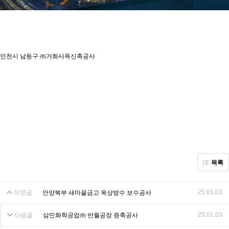
인천시 남동구 ㈜거화사옥신축공사
목록
25.01.03
이전글
안양북부 새마을금고 옥상방수 보수공사
25.01.03
다음글
삼민화학공업㈜ 반월공장 증축공사