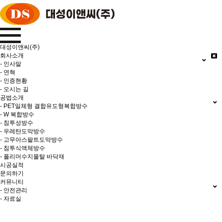
대성이앤씨(주)
회사소개
- 인사말
- 연혁
- 인증현황
- 오시는 길
공법소개
- PET일체형 결합유도형복합방수
- W 복합방수
- 침투성방수
- 우레탄도막방수
- 고무아스팔트도막방수
- 침투식액체방수
- 폴리머수지몰탈 바닥재
시공실적
문의하기
커뮤니티
- 안전관리
- 자료실