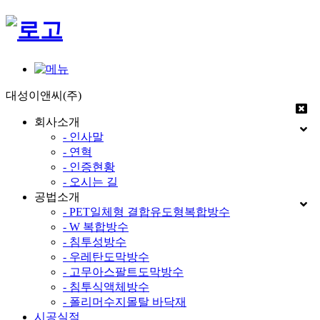
대성이앤씨(주)
회사소개
- 인사말
- 연혁
- 인증현황
- 오시는 길
공법소개
- PET일체형 결합유도형복합방수
- W 복합방수
- 침투성방수
- 우레탄도막방수
- 고무아스팔트도막방수
- 침투식액체방수
- 폴리머수지몰탈 바닥재
시공실적