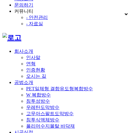
문의하기
커뮤니티
- 안전관리
- 자료실
회사소개
인사말
연혁
인증현황
오시는 길
공법소개
PET일체형 결합유도형복합방수
W 복합방수
침투성방수
우레탄도막방수
고무아스팔트도막방수
침투식액체방수
폴리머수지몰탈 바닥재
시공실적